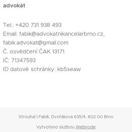
advokát
Tel.: +420 731 938 493
Email: fabik@advokatnikancelarbrno.cz,
fabik.advokat@gmail.com
Č. osvědčení ČAK 13171
IČ: 71347593
ID datové schránky: kb5seaw
Strouhal | Fabík, Dvořákova 635/4, 602 00 Brno
Vytvořeno službou
Webnode