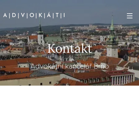
A | D | V | O | K | Á | T | I
Kontakt
Advokátní kancelář Brno